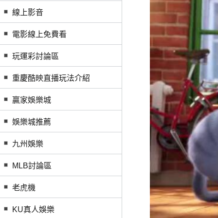
線上影音
電影線上免費看
玩運彩討論區
重慶酷映直播玩法介紹
贏家娛樂城
娛樂城推薦
九州娛樂
MLB討論區
老虎機
KU真人娛樂