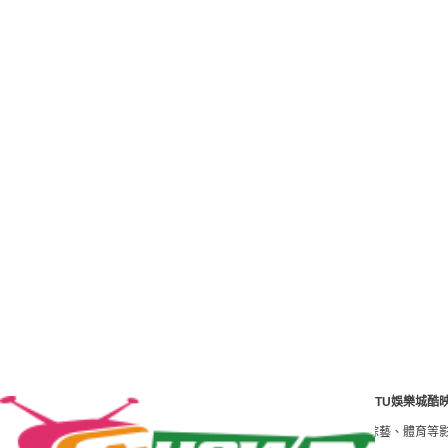
TU娛樂城酷
港澳臺最好的影視線上看網站。免費高清HD電影、線上看 tv電視劇、綜藝、體育等影片