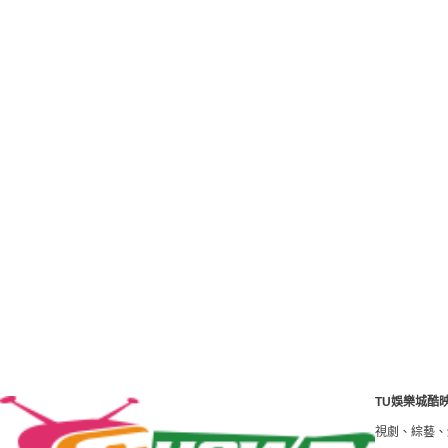
TU娛樂城酷
 tv是港澳臺最好的影視線上看網站。免費高清HD電影、線上看 tv電視劇、綜藝、體