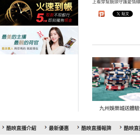
上看穿幫鏡頭守護愛情線
九州娛樂城送體驗金.
酷映直播介紹
最新優惠
酷映直播報牌
酷映直