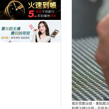
看好質數出號，重點關注
點關注碼0出號，形態為