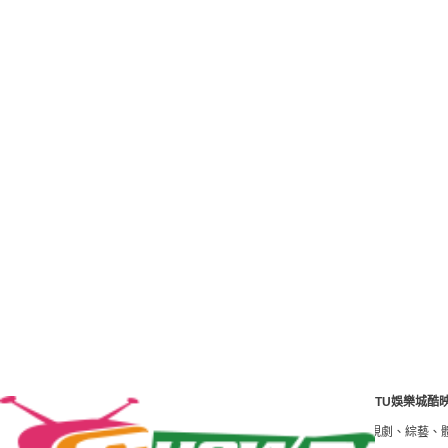
TU娛樂城酷
tv是港澳臺最好的影視線上看網站。免費高清HD電影、線上看 tv電視劇、綜藝、體育