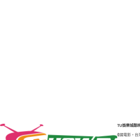
TU娛樂城酷
速度我們第壹！線上看 tv我們將全球電影愛好者上傳Youtube的韓國電影，台灣