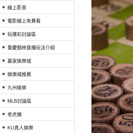
線上影音
電影線上免費看
玩運彩討論區
重慶酷映直播玩法介紹
贏家娛樂城
娛樂城推薦
九州娛樂
MLB討論區
老虎機
KU真人娛樂