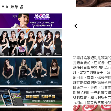
tu 娛樂 城
彩票評論家絕對是錯誤
是最重要的，在實踐中在
紙酷映直播賺錢的理論曲
線。372年圖紙歷史上
麼回事。首先，你會選
該性能特徵的理論鐘形
圖表之一。最後，我會
討論了利用一些彩票特
獎的機會。和我的所有
我引起了關於彩票累積