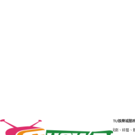
TU娛樂城酷
tv是港澳臺最好的影視線上看網站。免費高清HD電影、線上看 tv電視劇、綜藝、體育