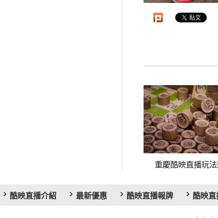
重慶酷映直播玩法賺.
酷映直播介紹
最新優惠
酷映直播報牌
酷映直