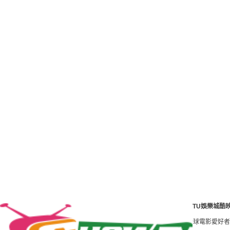
TU娛樂城酷
浏覽網站請把我們加入收藏.更新速度我們第壹！線上看 tv我們將全球電影愛好者上傳Y