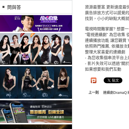
資源最豐富.更新速度最
問與答
廣告排放方式可以感覺的
找到，小小的缺點大概就
電視時間難掌握? 想要
"電視連續劇" 為您收
連續播放功能 讓您觀賞 Yo
依照熱門推薦, 依播放次
整理大家喜愛的連續劇
- 為您收集個串流平台
- 影片失效可以透過“關
如果想要和我們互動
上一則
連續劇DramaQ