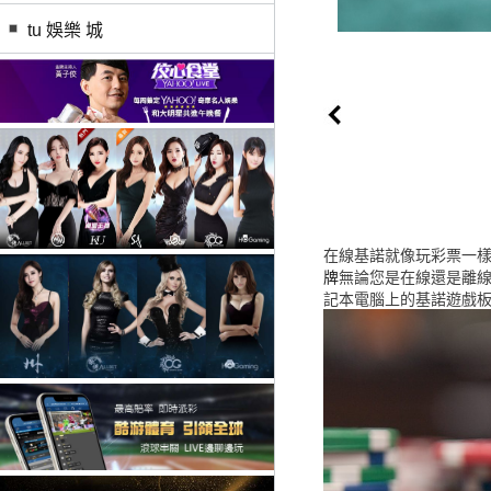
tu 娛樂 城
在線基諾就像玩彩票一
牌
無論您是在線還是離
記本電腦上的基諾遊戲