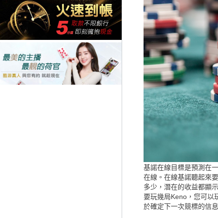
基諾在線目標是預測在一
在線。在線基諾聽起來要比
多少，潛在的收益都顯示
要玩幾局Keno，您可
於確定下一次競標的信