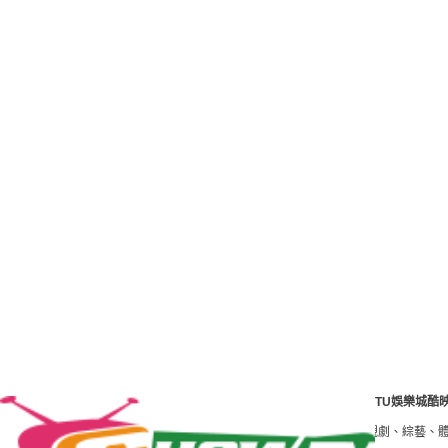
TU娛樂城酷
tv是港澳臺最好的影視線上看網站。免費高清HD電影、線上看 tv電視劇、綜藝、體育