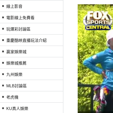
線上影音
電影線上免費看
玩運彩討論區
重慶酷映直播玩法介紹
贏家娛樂城
娛樂城推薦
九州娛樂
MLB討論區
老虎機
KU真人娛樂